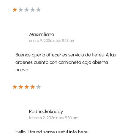
★
★
★
★
★
Maximiliano
enero 9, 2026 a las 11:28 am
Buenas quería ofrecerles servicio de fletes. A las
órdenes cuento con camioneta caja abierta
nueva
★
★
★
★
★
Redneckokappy
febrero 2, 2026 a las 9:30 am
Hello, I found some useful info here: