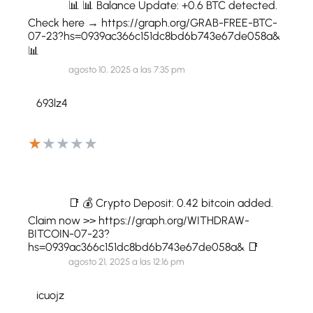
📊 📊 Balance Update: +0.6 BTC detected.
Check here → https://graph.org/GRAB-FREE-BTC-
07-23?hs=0939ac366c151dc8bd6b743e67de058a&
📊
agosto 10, 2025 a las 7:35 pm
693lz4
★
★
★
★
★
📑 💰 Crypto Deposit: 0.42 bitcoin added.
Claim now >> https://graph.org/WITHDRAW-
BITCOIN-07-23?
hs=0939ac366c151dc8bd6b743e67de058a& 📑
agosto 21, 2025 a las 12:16 pm
icuojz