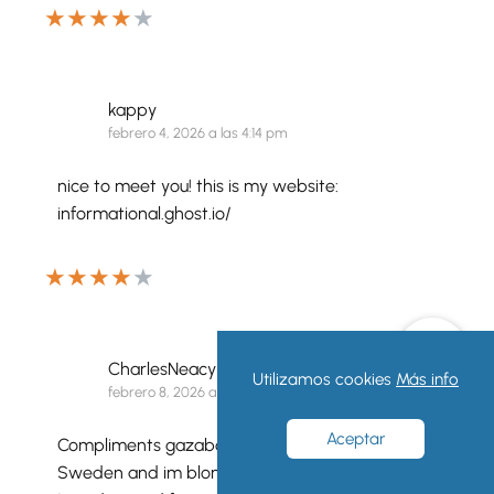
★
★
★
★
★
kappy
febrero 4, 2026 a las 4:14 pm
nice to meet you! this is my website:
informational.ghost.io/
★
★
★
★
★
CharlesNeacy
Utilizamos cookies
Más info
febrero 8, 2026 a las 1:11 am
Aceptar
Compliments gazabo forumers, im from
Sweden and im blonde. Seraphic to be here.