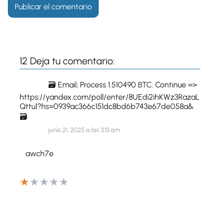
12 Deja tu comentario:
🗃 Email; Process 1.510490 BTC. Continue =>
https://yandex.com/poll/enter/8UEdi2ihKWz3RazaL
Qttu1?hs=0939ac366c151dc8bd6b743e67de058a&
🗃
junio 21, 2025 a las 3:13 am
awch7e
★
★
★
★
★